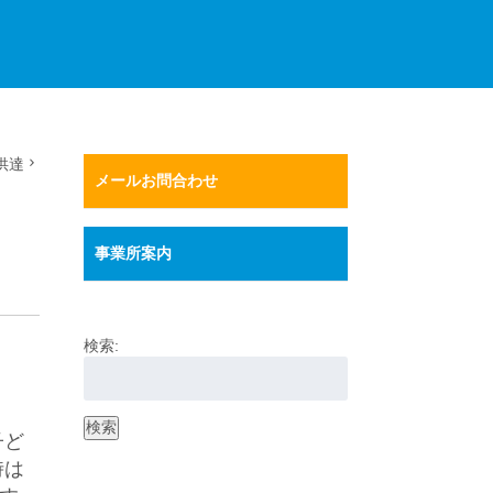
供達
メールお問合わせ
事業所案内
検索:
検索
子ど
時は