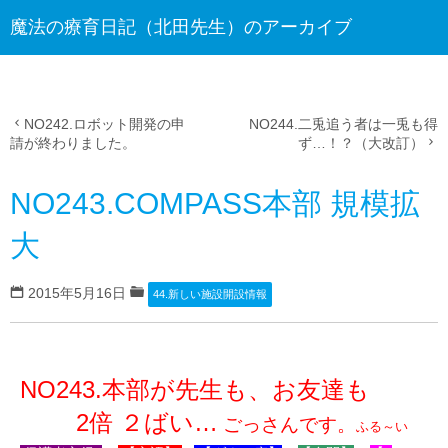
魔法の療育日記（北田先生）のアーカイブ
NO242.ロボット開発の申
NO244.二兎追う者は一兎も得
請が終わりました。
ず…！？（大改訂）
NO243.COMPASS本部 規模拡
大
2015年5月16日
44.新しい施設開設情報
NO243.本部が先生も、お友達も
2倍 ２ばい…
ごっさんです。
ふる～い