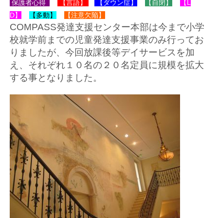
保護者心得
【言語】
【ダウン症】
【自閉】
【L
D】
【多動】
【注意欠陥】
COMPASS発達支援センター本部は今まで小学
校就学前までの児童発達支援事業のみ行ってお
りましたが、今回放課後等デイサービスを加
え、それぞれ１０名の２０名定員に規模を拡大
する事となりました。