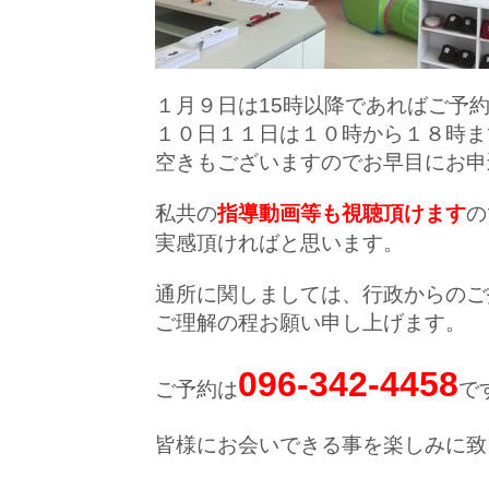
１月９日は15時以降であればご予
１０日１１日は１０時から１８時ま
空きもございますのでお早目にお申
私共の
指導動画等も視聴頂けます
の
実感頂ければと思います。
通所に関しましては、行政からのご
ご理解の程お願い申し上げます。
096-342-4458
ご予約は
で
皆様にお会いできる事を楽しみに致